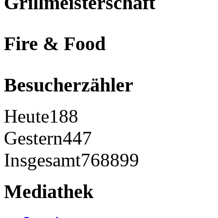
Grillmeisterschaft
Fire & Food
Besucherzähler
Heute
188
Gestern
447
Insgesamt
768899
Mediathek