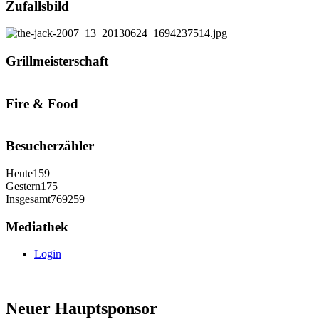
Zufallsbild
Grillmeisterschaft
Fire & Food
Besucherzähler
Heute
159
Gestern
175
Insgesamt
769259
Mediathek
Login
Neuer Hauptsponsor