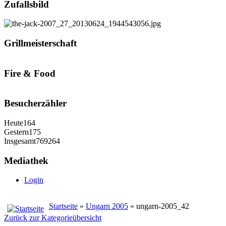
Zufallsbild
Grillmeisterschaft
Fire & Food
Besucherzähler
Heute
164
Gestern
175
Insgesamt
769264
Mediathek
Login
Startseite
»
Ungarn 2005
» ungarn-2005_42
Zurück zur Kategorieübersicht