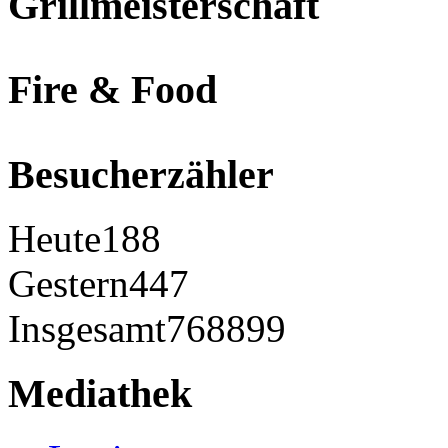
Grillmeisterschaft
Fire & Food
Besucherzähler
Heute
188
Gestern
447
Insgesamt
768899
Mediathek