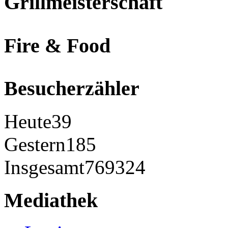
Grillmeisterschaft
Fire & Food
Besucherzähler
Heute
39
Gestern
185
Insgesamt
769324
Mediathek