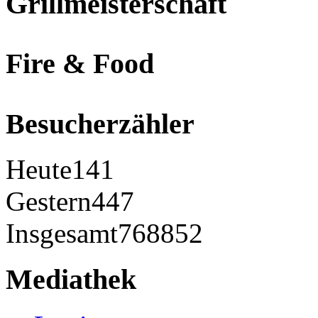
Grillmeisterschaft
Fire & Food
Besucherzähler
Heute
141
Gestern
447
Insgesamt
768852
Mediathek