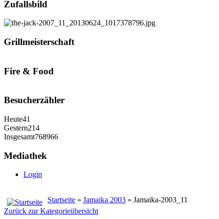
Zufallsbild
Grillmeisterschaft
Fire & Food
Besucherzähler
Heute
41
Gestern
214
Insgesamt
768966
Mediathek
Login
Startseite
»
Jamaika 2003
» Jamaika-2003_11
Zurück zur Kategorieübersicht