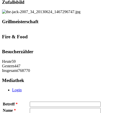
Zufallsbild
Grillmeisterschaft
Fire & Food
Besucherzähler
Heute
59
Gestern
447
Insgesamt
768770
Mediathek
Login
Betreff
*
Name
*