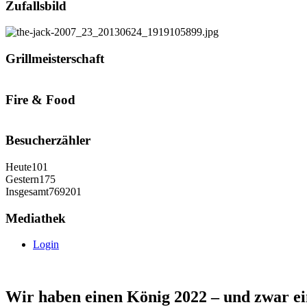
Zufallsbild
Grillmeisterschaft
Fire & Food
Besucherzähler
Heute
101
Gestern
175
Insgesamt
769201
Mediathek
Login
Wir haben einen König 2022 – und zwar ein