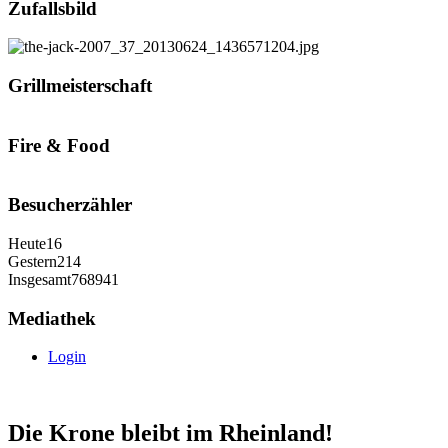
Zufallsbild
Grillmeisterschaft
Fire & Food
Besucherzähler
Heute
16
Gestern
214
Insgesamt
768941
Mediathek
Login
Die Krone bleibt im Rheinland!